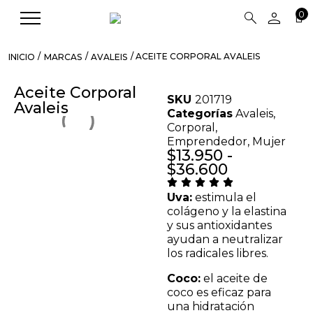
person
search
0
/
/
/ ACEITE CORPORAL AVALEIS
INICIO
MARCAS
AVALEIS
Aceite Corporal
SKU
201719
Avaleis
Categorías
Avaleis
,
Corporal
,
Emprendedor
,
Mujer
$
13.950
-
$
36.600
Uva:
estimula el
colágeno y la elastina
y sus antioxidantes
ayudan a neutralizar
los radicales libres.
Coco:
el aceite de
coco es eficaz para
una hidratación