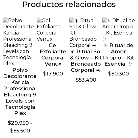
Productos relacionados
Gel
✨ Ritual de
Exfoliante
☀️ Ritual Sol
Amor
Corporal
& Glow – Kit
Propio – Kit
Venux
Bronceado
Esencial ✨
Polvo
Corporal ☀️
$
17.900
$
50.300
Decolorante
$
53.400
Karicia
Professional
Bleaching 9
Levels con
Tecnología
Plex
$
29.950
-
$
55.500