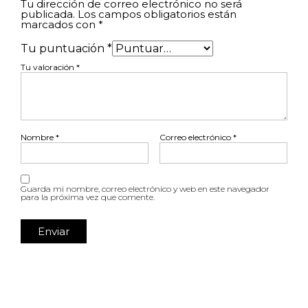
Tu dirección de correo electrónico no será
publicada.
Los campos obligatorios están
marcados con
*
Tu puntuación
*
Tu valoración
*
Nombre
*
Correo electrónico
*
Guarda mi nombre, correo electrónico y web en este navegador
para la próxima vez que comente.