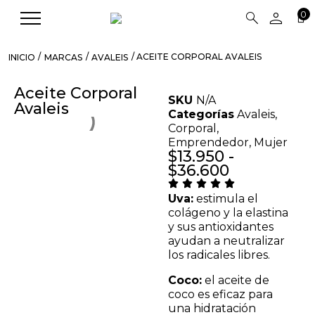
person
search
0
/
/
/ ACEITE CORPORAL AVALEIS
INICIO
MARCAS
AVALEIS
Aceite Corporal
SKU
N/A
Avaleis
Categorías
Avaleis
,
Corporal
,
Emprendedor
,
Mujer
$
13.950
-
$
36.600
Uva:
estimula el
colágeno y la elastina
y sus antioxidantes
ayudan a neutralizar
los radicales libres.
Coco:
el aceite de
coco es eficaz para
una hidratación