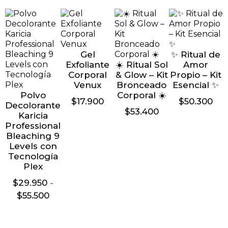
Gel
✨ Ritual de
Exfoliante
☀️ Ritual Sol
Amor
Corporal
& Glow – Kit
Propio – Kit
Venux
Bronceado
Esencial ✨
Polvo
Corporal ☀️
$
17.900
$
50.300
Decolorante
$
53.400
Karicia
Professional
Bleaching 9
Levels con
Tecnología
Plex
$
29.950
-
$
55.500