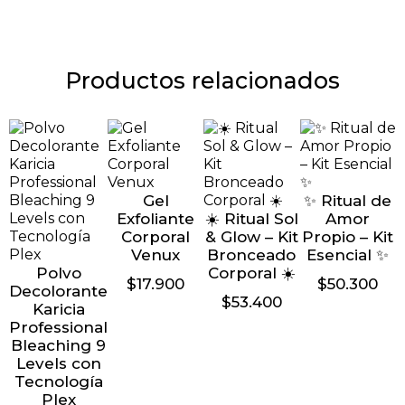
Productos relacionados
Gel
✨ Ritual de
Exfoliante
☀️ Ritual Sol
Amor
Corporal
& Glow – Kit
Propio – Kit
Venux
Bronceado
Esencial ✨
Polvo
Corporal ☀️
$
17.900
$
50.300
Decolorante
$
53.400
Karicia
Professional
Bleaching 9
Levels con
Tecnología
Plex