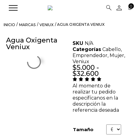
person
search
0
/
/
/ AGUA OXIGENTA VENIUX
INICIO
MARCAS
VENIUX
Agua Oxigenta
SKU
N/A
Veniux
Categorías
Cabello
,
Emprendedor
,
Mujer
,
Veniux
$
5.000
-
$
32.600
Al momento de
realizar tu pedido
especifícanos en la
descripción la
referencia deseada
Tamaño