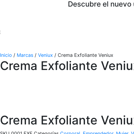
Descubre el nuevo 
Inicio
/
Marcas
/
Veniux
/ Crema Exfoliante Veniux
Crema Exfoliante Veniu
Crema Exfoliante Veniu
SKU
0001 EXF
Categorías
Corporal
,
Emprendedor
,
Mujer
,
V