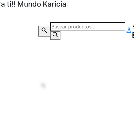
 ti!! Mundo Karicia
Búsqueda
search
person
de
productos