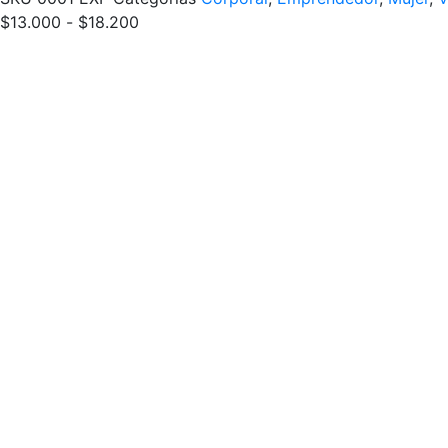
Rango
$
13.000
-
$
18.200
de
precios:
desde
$13.000
hasta
$18.200