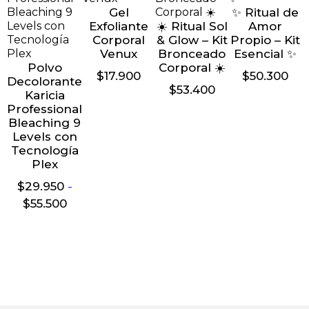
Gel
✨ Ritual de
Exfoliante
☀️ Ritual Sol
Amor
Corporal
& Glow – Kit
Propio – Kit
Venux
Bronceado
Esencial ✨
Polvo
Corporal ☀️
$
17.900
$
50.300
Decolorante
$
53.400
Karicia
Professional
Bleaching 9
Levels con
Tecnología
Plex
$
29.950
-
$
55.500