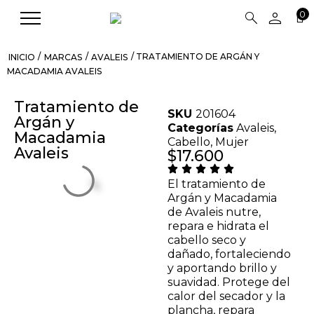
person
search
0
/
/
/ TRATAMIENTO DE ARGÁN Y
INICIO
MARCAS
AVALEIS
MACADAMIA AVALEIS
Tratamiento de
SKU
201604
Argán y
Categorías
Avaleis
,
Macadamia
Cabello
,
Mujer
Avaleis
$
17.600
El tratamiento de
Argán y Macadamia
de Avaleis nutre,
repara e hidrata el
cabello seco y
dañado, fortaleciendo
y aportando brillo y
suavidad. Protege del
calor del secador y la
plancha, repara