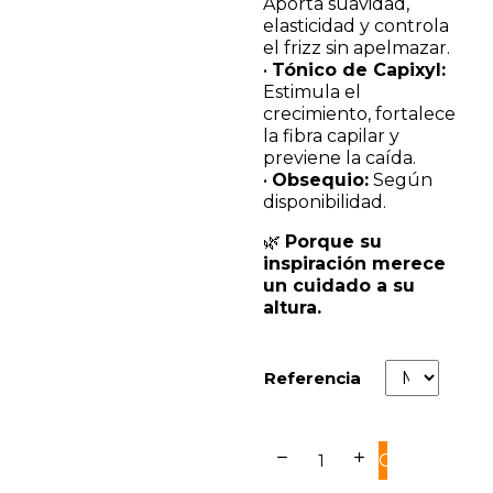
Aporta suavidad,
elasticidad y controla
el frizz sin apelmazar.
•
Tónico de Capixyl:
Estimula el
crecimiento, fortalece
la fibra capilar y
previene la caída.
•
Obsequio:
Según
disponibilidad.
🌿
Porque su
inspiración merece
un cuidado a su
altura.
Referencia
remove
add
COMPRAR