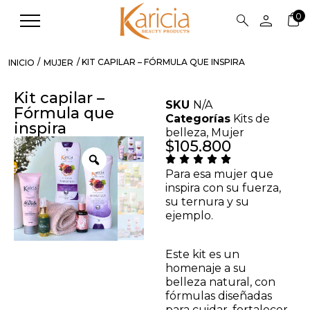
person
0
search
/
/ KIT CAPILAR – FÓRMULA QUE INSPIRA
INICIO
MUJER
Kit capilar –
SKU
N/A
Fórmula que
Categorías
Kits de
inspira
belleza
,
Mujer
$
105.800
Para esa mujer que
inspira con su fuerza,
Removedor de esmalte
su ternura y su
Veniux - 60 ml
ejemplo.
$
6.600
+
ADD
Este kit es un
homenaje a su
belleza natural, con
fórmulas diseñadas
para cuidar, fortalecer