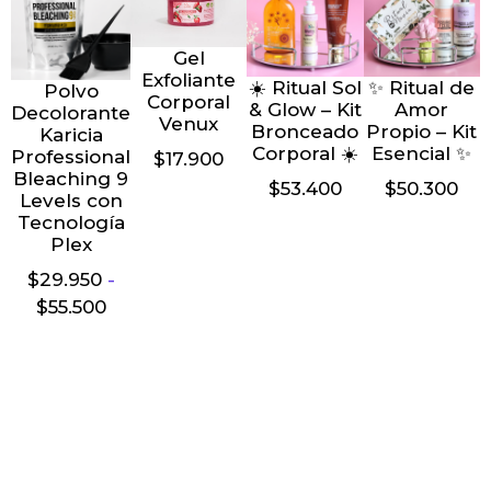
Gel
Exfoliante
☀️ Ritual Sol
✨ Ritual de
Polvo
Corporal
& Glow – Kit
Amor
Decolorante
Venux
Bronceado
Propio – Kit
Karicia
Corporal ☀️
Esencial ✨
Professional
$
17.900
Bleaching 9
$
53.400
$
50.300
Levels con
Tecnología
Plex
$
29.950
-
$
55.500