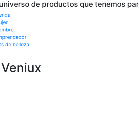
universo de productos que tenemos para
enda
jer
ombre
mprendedor
ts de belleza
 Veniux