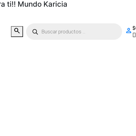
 ti!! Mundo Karicia
Búsqueda
$
search
person
de
productos