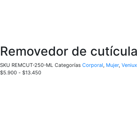
Removedor de cutícula
SKU
REMCUT-250-ML
Categorías
Corporal
,
Mujer
,
Veniux
Rango
$
5.900
-
$
13.450
de
precios:
desde
$5.900
hasta
$13.450